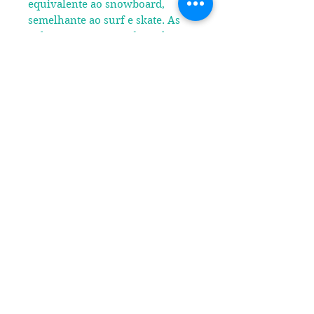
equivalente ao snowboard,
semelhante ao surf e skate. As
aulas serão ministradas pelo
professor de Educação Física e
Condutor Ambiental credenciado
pelo INEA – Rafael Marendino
* Mínimo de 2 pessoas.
💰Formas de pagamento:
- 6x sem juros através do link
paypal
- 3x sem juros através do link do
Mercado Pago
- Desconto via pix